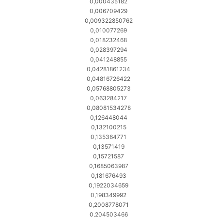
0,000435182
0,006709429
0,009322850762
0,010077269
0,018232468
0,028397294
0,041248855
0,04281861234
0,04816726422
0,05768805273
0,063284217
0,08081534278
0,126448044
0,132100215
0,135364771
0,13571419
0,15721587
0,1685063987
0,181676493
0,1922034659
0,198349992
0,2008778071
0,204503466