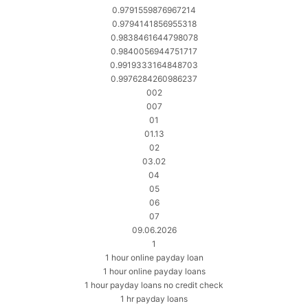
0.9791559876967214
0.9794141856955318
0.9838461644798078
0.9840056944751717
0.9919333164848703
0.9976284260986237
002
007
01
01.13
02
03.02
04
05
06
07
09.06.2026
1
1 hour online payday loan
1 hour online payday loans
1 hour payday loans no credit check
1 hr payday loans