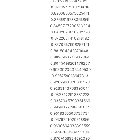
0.816899288477059
0.8213942133216618
0.8260856575025411
0.8266819783365869
0.8450727200513234
0.8492820810792778
0.8722631410218192
0.8770557908257121
0.8815043428790481
0.8826953741937384
0.9045499261478237
0.9073020435449539
0.926759018647313
0.9269963320631573
0.9283143768393014
0.9323122918831228
0.9367045793361566
0.9498377288041014
0.9619385503737734
0.9679721020718856
0.9690604938393559
0.974616330441036
0.9767458934692096