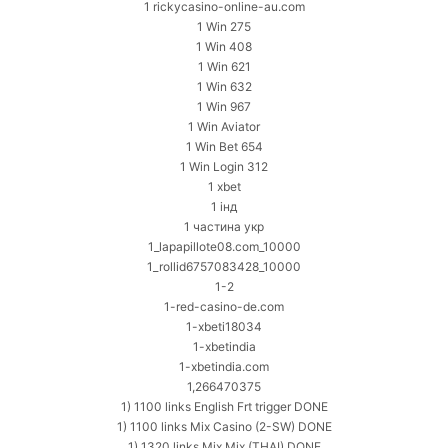
1 rickycasino-online-au.com
1 Win 275
1 Win 408
1 Win 621
1 Win 632
1 Win 967
1 Win Aviator
1 Win Bet 654
1 Win Login 312
1 xbet
1 інд
1 частина укр
1_lapapillote08.com_10000
1_rollid6757083428_10000
1-2
1-red-casino-de.com
1-xbeti18034
1-xbetindia
1-xbetindia.com
1,266470375
1) 1100 links English Frt trigger DONE
1) 1100 links Mix Casino (2-SW) DONE
1) 1320 links Mix Mix (THAI) DONE