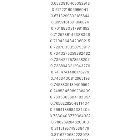
0.6583910465092918
0.671221605966041
0.6713299802186644
0.6959161681866824
0.7018830817991892
0.7125236145338348
0.7194364342360215
0.7297003350753917
0.7340275259392482
0.7364227578558207
0.7388943212943276
0.7414741488176279
0.7453430812965198
0.7458809189409564
0.7485345089238439
0.7635363604183357
0.7656228204811404
0.7664188684331404
0.7830403779384382
0.786269284620303
0.8115195749538479
0.8116270682223073