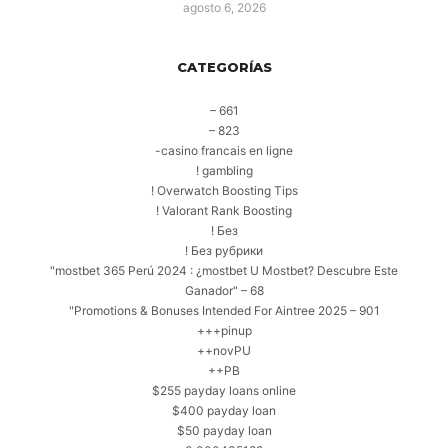
agosto 6, 2026
CATEGORÍAS
– 661
– 823
-casino francais en ligne
! gambling
! Overwatch Boosting Tips
! Valorant Rank Boosting
! Без
! Без рубрики
"mostbet 365 Perú 2024 ️: ¿mostbet U Mostbet? Descubre Este
Ganador" – 68
"Promotions & Bonuses Intended For Aintree 2025 – 901
+++pinup
++novPU
++PB
$255 payday loans online
$400 payday loan
$50 payday loan