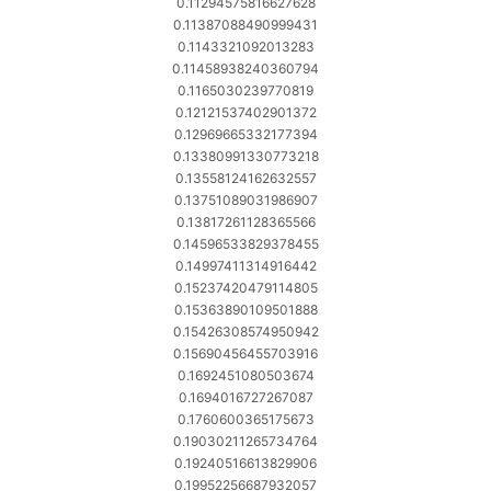
0.11294575816627628
0.11387088490999431
0.1143321092013283
0.11458938240360794
0.1165030239770819
0.12121537402901372
0.12969665332177394
0.13380991330773218
0.13558124162632557
0.13751089031986907
0.13817261128365566
0.14596533829378455
0.14997411314916442
0.15237420479114805
0.15363890109501888
0.15426308574950942
0.15690456455703916
0.1692451080503674
0.1694016727267087
0.1760600365175673
0.19030211265734764
0.19240516613829906
0.19952256687932057