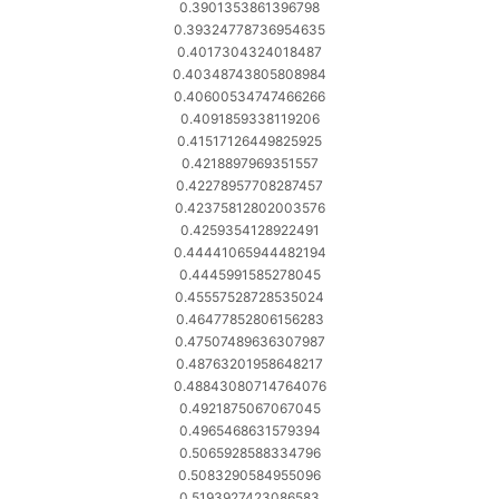
0.3901353861396798
0.39324778736954635
0.4017304324018487
0.40348743805808984
0.40600534747466266
0.4091859338119206
0.41517126449825925
0.4218897969351557
0.42278957708287457
0.42375812802003576
0.4259354128922491
0.44441065944482194
0.4445991585278045
0.45557528728535024
0.46477852806156283
0.47507489636307987
0.48763201958648217
0.48843080714764076
0.4921875067067045
0.4965468631579394
0.5065928588334796
0.5083290584955096
0.5193927423086583