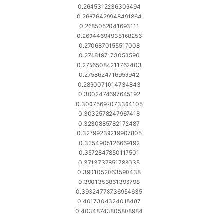
0.2645312236306494
0.26676429948491864
0.2685052041693111
0.26944694935168256
0.2706870155517008
0.2748197173053596
0.27565084211762403
0.2758624716959942
0.2860071014734843
0.3002474697645192
0.30075697073364105
0.3032578247967418
0.3230885782172487
0.32799239219907805
0.3354905126669192
0.3572847850117501
0.3713737851788035
0.3901052063590438
0.3901353861396798
0.39324778736954635
0.4017304324018487
0.40348743805808984