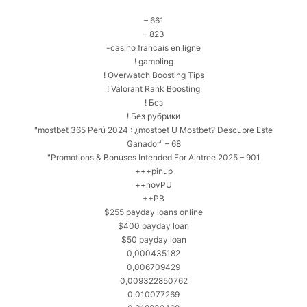
– 661
– 823
-casino francais en ligne
! gambling
! Overwatch Boosting Tips
! Valorant Rank Boosting
! Без
! Без рубрики
"mostbet 365 Perú 2024 ️: ¿mostbet U Mostbet? Descubre Este
Ganador" – 68
"Promotions & Bonuses Intended For Aintree 2025 – 901
+++pinup
++novPU
++PB
$255 payday loans online
$400 payday loan
$50 payday loan
0,000435182
0,006709429
0,009322850762
0,010077269