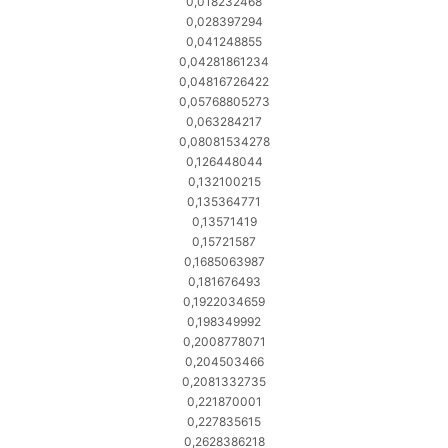
0,018232468
0,028397294
0,041248855
0,04281861234
0,04816726422
0,05768805273
0,063284217
0,08081534278
0,126448044
0,132100215
0,135364771
0,13571419
0,15721587
0,1685063987
0,181676493
0,1922034659
0,198349992
0,2008778071
0,204503466
0,2081332735
0,221870001
0,227835615
0,2628386218