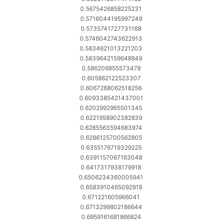
0.5675426858225231
0.5716044195997249
0.5735741727731168
0.5746042743622913
0.5834621013221203
0.5839642159648849
0.586206855573478
0.605862122523307
0.6067268062518256
0.6093385421437001
0.6202992965501345
0.6221958902382839
0.6285563594683974
0.6286125700562805
0.6355176719329225
0.6391157067163048
0.6417317938179918
0.6506234360005941
0.6583910465092918
0.671221605966041
0.6713299802186644
0.6959161681866824