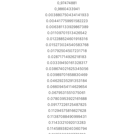
0,97474881
0,9860433941
0.003880750434141933
0.004417759951582223
0.006381133929867389
0.01109701513426542
0.012288524601918316
0.015273024540583768
0.01792504507231718
0.02871714926218183
0.03339450161328317
0.038674021625345056
0.03989701658830469
0.04629235291353184
0.06609454114629654
0.0679531551075061
0.07803953922161688
0.09177226125487825
0.11294575816627628
0.11387088490999431
0.1143321092013283
0.11458938240360794