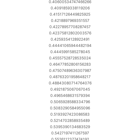
0.40600534747466266
0.4091859338119206
0.41517126449825925
0.4218897969351557
0.42278957708287457
0.42375812802003576
0.4259354128922491
0.44441065944482194
0.4445991585278045
0.45557528728535024
0.46477852806156283
0.47507489636307987
0.48763201958648217
0.48843080714764076
0.4921875067067045
0.4965468631579394
0.5065928588334796
0.5083290584955096
0.5193927423086583
0.5214702858935489
0.5395390134683529
0.5427197411267597
0.5526112377474192