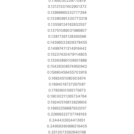
0.1165030239770819
0.12121537402901372
0.12969665332177394
0.13380991330773218
0.13558124162632557
0.13751089031986907
0.13817261128365566
0.14596533829378455
0.14997411314916442
0.15237420479114805
0.15363890109501888
0.15426308574950942
0.15690456455703916
0.1692451080503674
0.1694016727267087
0.1760600365175673
0.19030211265734764
0.19240516613829906
0.19952256687932057
0.22669222737748163
0.244432624413651
0.24959390896216405
0.2513073562640168