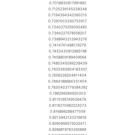
0.7018830817991892
0.7125236145338348
0.7194364342360215
0.7297003350753917
0.7340275259392482
0.7364227578558207
0.7388943212943276
0.7414741488176279
0.7453430812965198
0.7458809189409564
0.7485345089238439
0.7635363604183357
0.7656228204811404
0.7664188684331404
0.7830403779384382
0.786269284620303
0.8115195749538479
0.8116270682223073
0.816899288477059
0.8213942133216618
0.8260856575025411
0.8266819783365869