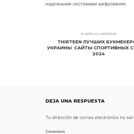
надежными системами шифрования.
ARTÍCULO ANTERIOR
THIRTEEN ЛУЧШИХ БУКМЕКЕР
УКРАИНЫ ️ САЙТЫ СПОРТИВНЫХ 
2024
DEJA UNA RESPUESTA
Tu dirección de correo electrónico no ser
Comentario