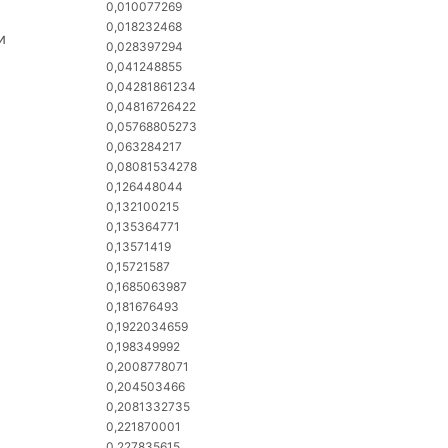
0,010077269
0,018232468
и
0,028397294
0,041248855
0,04281861234
0,04816726422
0,05768805273
0,063284217
0,08081534278
0,126448044
0,132100215
0,135364771
0,13571419
0,15721587
0,1685063987
0,181676493
0,1922034659
0,198349992
0,2008778071
0,204503466
0,2081332735
0,221870001
0,227835615