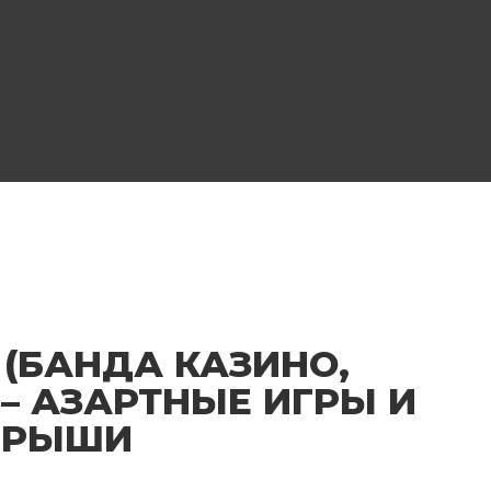
 (БАНДА КАЗИНО,
 – АЗАРТНЫЕ ИГРЫ И
ГРЫШИ