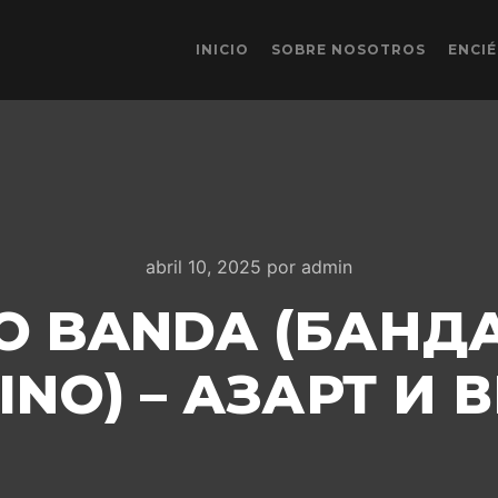
INICIO
SOBRE NOSOTROS
ENCI
abril 10, 2025
por
admin
 BANDA (БАНДА
INO) – АЗАРТ И