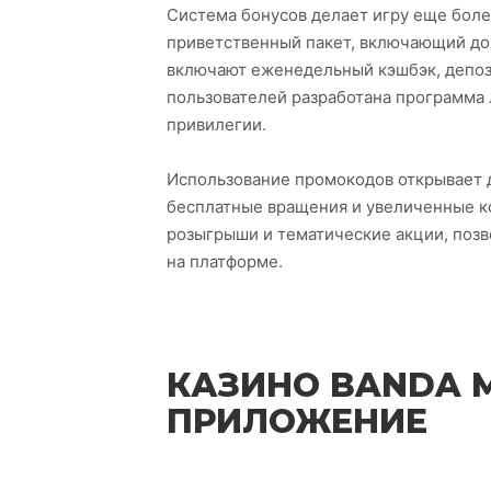
Система бонусов делает игру еще боле
приветственный пакет, включающий до 
включают еженедельный кэшбэк, депоз
пользователей разработана программа
привилегии.
Использование промокодов открывает 
бесплатные вращения и увеличенные к
розыгрыши и тематические акции, поз
на платформе.
КАЗИНО BANDA 
ПРИЛОЖЕНИЕ