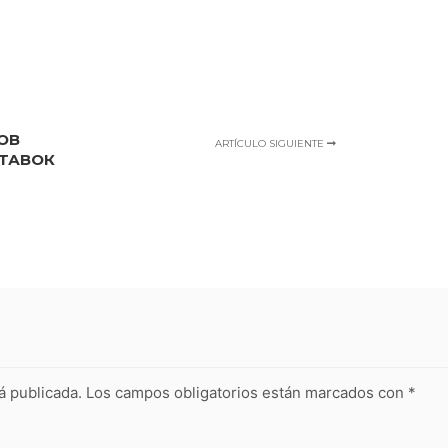
ОВ
ARTÍCULO SIGUIENTE
СТАВОК
á publicada.
Los campos obligatorios están marcados con
*