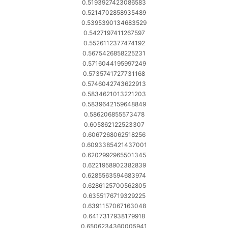
0.5193927423086583
0.5214702858935489
0.5395390134683529
0.5427197411267597
0.5526112377474192
0.5675426858225231
0.5716044195997249
0.5735741727731168
0.5746042743622913
0.5834621013221203
0.5839642159648849
0.586206855573478
0.605862122523307
0.6067268062518256
0.6093385421437001
0.6202992965501345
0.6221958902382839
0.6285563594683974
0.6286125700562805
0.6355176719329225
0.6391157067163048
0.6417317938179918
0.6506234360005941