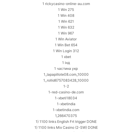
1 rickycasino-online-au.com
1 Win 275
1 Win 408
1 Win 621
1 Win 632
1 Win 967
1 Win Aviator
1 Win Bet 654
1 Win Login 312
1 xbet
1 інд
1 частина укр
1_lapapillote08.com_10000
1_rollid6757083428_10000
1-2
1-red-casino-de.com
1-xbeti18034
1-xbetindia
1-xbetindia.com
1,266470375
1) 1100 links English Frt trigger DONE
1) 1100 links Mix Casino (2-SW) DONE