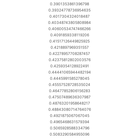
0.3901353861396798
0.39324778736954635
0.4017304324018487
0.40348743805808984
0.40600534747466266
0.4091859338119206
0.41517126449825925
0.4218897969351557
0.42278957708287457
0.42375812802003576
0.4259354128922491
0.44441065944482194
0.4445991585278045
0.45557528728535024
0.46477852806156283
0.47507489636307987
0.48763201958648217
0.48843080714764076
0.4921875067067045
0.4965468631579394
0.5065928588334796
0.5083290584955096