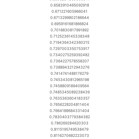
0.6583910465092918
0.671221605966041
0.6713299802186644
0.6959161681866824
0.7018830817991892
0.7125236145338348
0.7194364342360215
0.7297003350753917
0.7340275259392482
0.7364227578558207
0.7388943212943276
0.7414741488176279
0.7453430812965198
0.7458809189409564
0.7485345089238439
0.7635363604183357
0.7656228204811404
0.7664188684331404
0.7830403779384382
0.786269284620303
0.8115195749538479
0.8116270682223073