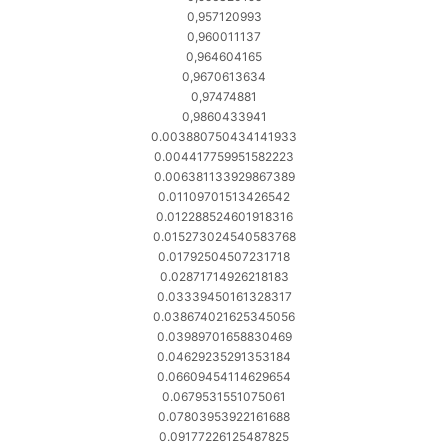
0,957120993
0,960011137
0,964604165
0,9670613634
0,97474881
0,9860433941
0.003880750434141933
0.004417759951582223
0.006381133929867389
0.01109701513426542
0.012288524601918316
0.015273024540583768
0.01792504507231718
0.02871714926218183
0.03339450161328317
0.038674021625345056
0.03989701658830469
0.04629235291353184
0.06609454114629654
0.0679531551075061
0.07803953922161688
0.09177226125487825