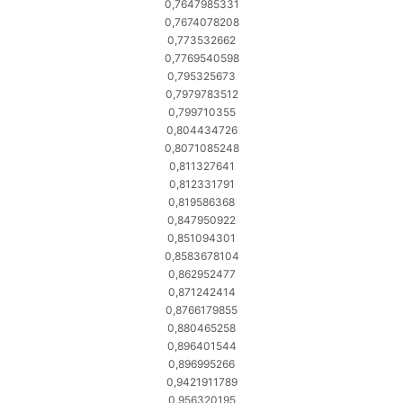
0,7647985331
0,7674078208
0,773532662
0,7769540598
0,795325673
0,7979783512
0,799710355
0,804434726
0,8071085248
0,811327641
0,812331791
0,819586368
0,847950922
0,851094301
0,8583678104
0,862952477
0,871242414
0,8766179855
0,880465258
0,896401544
0,896995266
0,9421911789
0,956320195