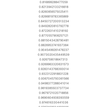
0.816899288477059
0.8213942133216618
0.8260856575025411
0.8266819783365869
0.8450727200513234
0.8492820810792778
0.8722631410218192
0.8770557908257121
0.8815043428790481
0.8826953741937384
0.9045499261478237
0.9073020435449539
0.926759018647313
0.9269963320631573
0.9283143768393014
0.9323122918831228
0.9367045793361566
0.9498377288041014
0.9619385503737734
0.9679721020718856
0.9690604938393559
0.974616330441036