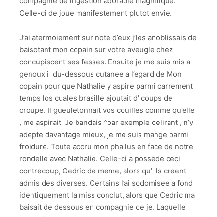
compagnie de ingestion adorable magnifique.
Celle-ci de joue manifestement plutot envie.
J’ai atermoiement sur note d’eux j’les anoblissais de
baisotant mon copain sur votre aveugle chez
concupiscent ses fesses. Ensuite je me suis mis a
genoux i du-dessous cutanee a l’egard de Mon
copain pour que Nathalie y aspire parmi carrement
temps los cuales brasille ajoutait d’ coups de
croupe. Il gueuletonnait vos couilles comme qu’elle
, me aspirait. Je bandais ^par exemple delirant , n’y
adepte davantage mieux, je me suis mange parmi
froidure. Toute accru mon phallus en face de notre
rondelle avec Nathalie. Celle-ci a possede ceci
contrecoup, Cedric de meme, alors qu’ ils creent
admis des diverses. Certains l’ai sodomisee a fond
identiquement la miss conclut, alors que Cedric ma
baisait de dessous en compagnie de je. Laquelle