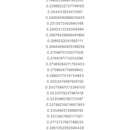
0.19952256687932057
0.22669222737748163
0.244432624413651
0.24959390896216405
0.2513073562640168
0.2645312236306494
0.26676429948491864
0.2685052041693111
0.26944694935168256
0.2706870155517008
0.2748197173053596
0.27565084211762403
0.2758624716959942
0.2860071014734843
0.3002474697645192
0.30075697073364105
0.3032578247967418
0.3230885782172487
0.32799239219907805
0.3354905126669192
0.3572847850117501
0.3713737851788035
0.3901052063590438