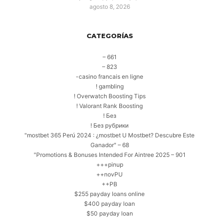
agosto 8, 2026
CATEGORÍAS
– 661
– 823
-casino francais en ligne
! gambling
! Overwatch Boosting Tips
! Valorant Rank Boosting
! Без
! Без рубрики
"mostbet 365 Perú 2024 ️: ¿mostbet U Mostbet? Descubre Este
Ganador" – 68
"Promotions & Bonuses Intended For Aintree 2025 – 901
+++pinup
++novPU
++PB
$255 payday loans online
$400 payday loan
$50 payday loan