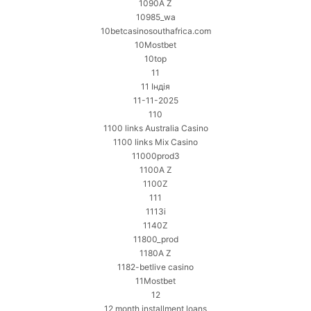
1090A Z
10985_wa
10betcasinosouthafrica.com
10Mostbet
10top
11
11 Індія
11-11-2025
110
1100 links Australia Casino
1100 links Mix Casino
11000prod3
1100A Z
1100Z
111
1113i
1140Z
11800_prod
1180A Z
1182-betlive casino
11Mostbet
12
12 month installment loans