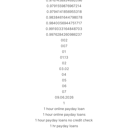
0.9767458934692096
0.9791559876967214
0.9794141856955318
0.9838461644798078
0.9840056944751717
0.9919333164848703
0.9976284260986237
002
007
01
01.13
02
03.02
04
05
06
07
09.06.2026
1
1 hour online payday loan
1 hour online payday loans
1 hour payday loans no credit check
1 hr payday loans