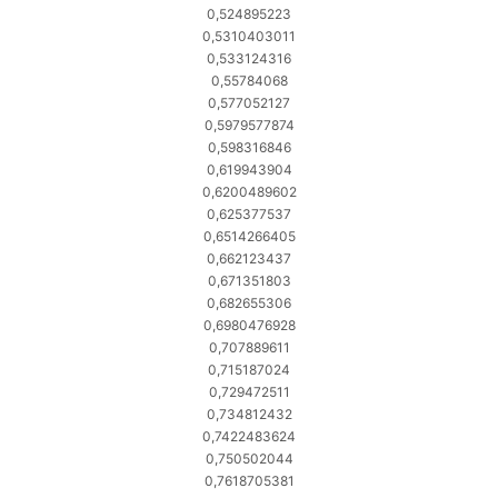
0,524895223
0,5310403011
0,533124316
0,55784068
0,577052127
0,5979577874
0,598316846
0,619943904
0,6200489602
0,625377537
0,6514266405
0,662123437
0,671351803
0,682655306
0,6980476928
0,707889611
0,715187024
0,729472511
0,734812432
0,7422483624
0,750502044
0,7618705381