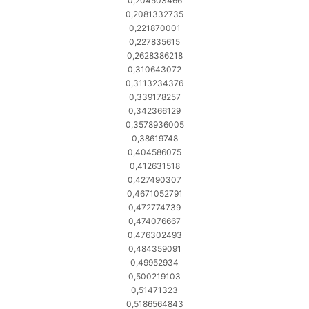
0,204503466
0,2081332735
0,221870001
0,227835615
0,2628386218
0,310643072
0,3113234376
0,339178257
0,342366129
0,3578936005
0,38619748
0,404586075
0,412631518
0,427490307
0,4671052791
0,472774739
0,474076667
0,476302493
0,484359091
0,49952934
0,500219103
0,51471323
0,5186564843