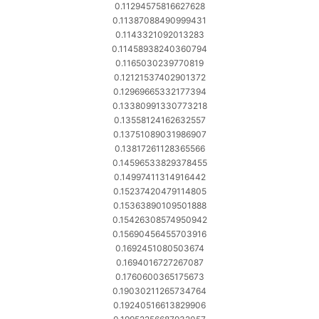
0.11294575816627628
0.11387088490999431
0.1143321092013283
0.11458938240360794
0.1165030239770819
0.12121537402901372
0.12969665332177394
0.13380991330773218
0.13558124162632557
0.13751089031986907
0.13817261128365566
0.14596533829378455
0.14997411314916442
0.15237420479114805
0.15363890109501888
0.15426308574950942
0.15690456455703916
0.1692451080503674
0.1694016727267087
0.1760600365175673
0.19030211265734764
0.19240516613829906