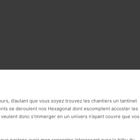
ours, d’autant que vous soyez trouvez les chantiers un tantinet
fferents se deroulent nos Hexagonal dont escomptent accoster les
 veulent donc s’immerger en un univers n’ayant couvre que vos
ous partons avoir mon rencontre interessant avec la tribu du