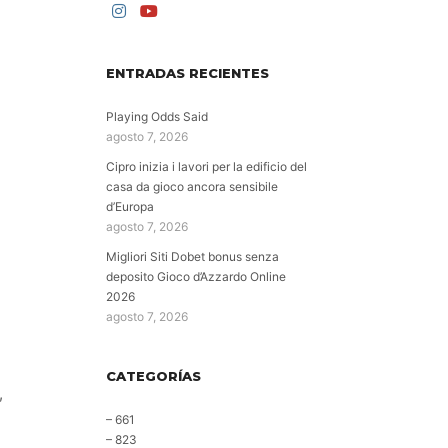
ENTRADAS RECIENTES
Playing Odds Said
agosto 7, 2026
Cipro inizia i lavori per la edificio del
casa da gioco ancora sensibile
d’Europa
agosto 7, 2026
Migliori Siti Dobet bonus senza
deposito Gioco d’Azzardo Online
2026
agosto 7, 2026
CATEGORÍAS
,
– 661
– 823