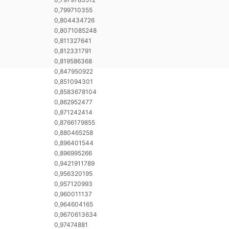
0,799710355
0,804434726
0,8071085248
0,811327641
0,812331791
0,819586368
0,847950922
0,851094301
0,8583678104
0,862952477
0,871242414
0,8766179855
0,880465258
0,896401544
0,896995266
0,9421911789
0,956320195
0,957120993
0,960011137
0,964604165
0,9670613634
0,97474881