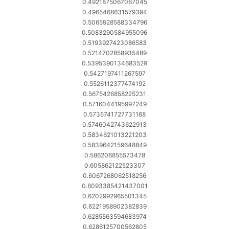
0.4921875067067045
0.4965468631579394
0.5065928588334796
0.5083290584955096
0.5193927423086583
0.5214702858935489
0.5395390134683529
0.5427197411267597
0.5526112377474192
0.5675426858225231
0.5716044195997249
0.5735741727731168
0.5746042743622913
0.5834621013221203
0.5839642159648849
0.586206855573478
0.605862122523307
0.6067268062518256
0.6093385421437001
0.6202992965501345
0.6221958902382839
0.6285563594683974
0.6286125700562805