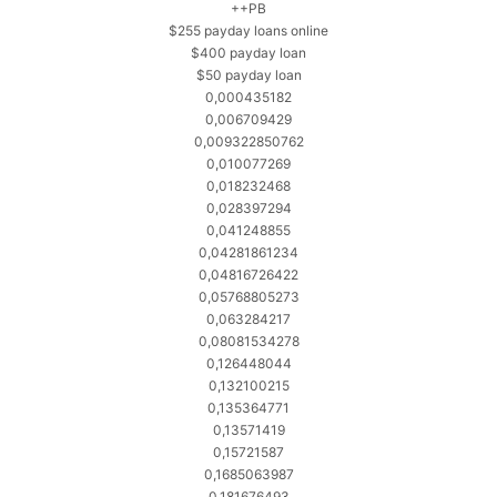
++PB
$255 payday loans online
$400 payday loan
$50 payday loan
0,000435182
0,006709429
0,009322850762
0,010077269
0,018232468
0,028397294
0,041248855
0,04281861234
0,04816726422
0,05768805273
0,063284217
0,08081534278
0,126448044
0,132100215
0,135364771
0,13571419
0,15721587
0,1685063987
0,181676493