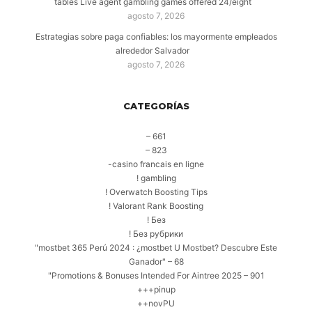
tables Live agent gambling games offered 24/eight
agosto 7, 2026
Estrategias sobre paga confiables: los mayormente empleados
alrededor Salvador
agosto 7, 2026
CATEGORÍAS
– 661
– 823
-casino francais en ligne
! gambling
! Overwatch Boosting Tips
! Valorant Rank Boosting
! Без
! Без рубрики
"mostbet 365 Perú 2024 ️: ¿mostbet U Mostbet? Descubre Este
Ganador" – 68
"Promotions & Bonuses Intended For Aintree 2025 – 901
+++pinup
++novPU