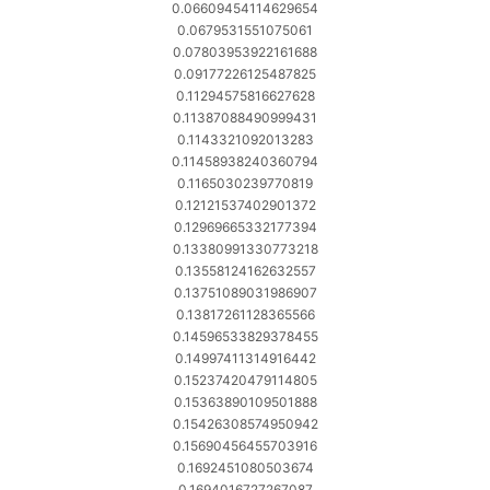
0.06609454114629654
0.0679531551075061
0.07803953922161688
0.09177226125487825
0.11294575816627628
0.11387088490999431
0.1143321092013283
0.11458938240360794
0.1165030239770819
0.12121537402901372
0.12969665332177394
0.13380991330773218
0.13558124162632557
0.13751089031986907
0.13817261128365566
0.14596533829378455
0.14997411314916442
0.15237420479114805
0.15363890109501888
0.15426308574950942
0.15690456455703916
0.1692451080503674
0.1694016727267087