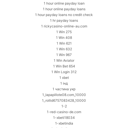
1 hour online payday loan
1 hour online payday loans
1 hour payday loans no credit check
1 hr payday loans
1 rickycasino-online-au.com
1 Win 275
1 Win 408
1 Win 621
1 Win 632
1 Win 967
1 Win Aviator
1 Win Bet 654
1 Win Login 312
1 xbet
1 інд
1 частина укр
1_lapapillote08.com_10000
1_rollid6757083428_10000
1-2
1-red-casino-de.com
1-xbeti18034
1-xbetindia