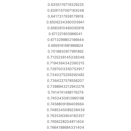
0.6355176719329225
0.6391157067163048
0.6417317938179918
0.6506234360005941
0.6583910465092918
0.671221605966041
0.6713299802186644
0.6959161681866824
0.7018830817991892
0.7125236145338348
0.7194364342360215
0.7297003350753917
0.7340275259392482
0.7364227578558207
0.7388943212943276
0.7414741488176279
0.7453430812965198
0.7458809189409564
0.7485345089238439
0.7635363604183357
0.7656228204811404
0.7664188684331404