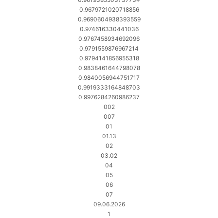
0.9679721020718856
0.9690604938393559
0.974616330441036
0.9767458934692096
0.9791559876967214
0.9794141856955318
0.9838461644798078
0.9840056944751717
0.9919333164848703
0.9976284260986237
002
007
01
01.13
02
03.02
04
05
06
07
09.06.2026
1