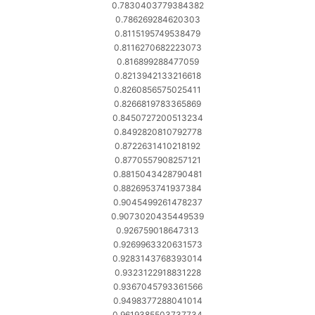
0.7830403779384382
0.786269284620303
0.8115195749538479
0.8116270682223073
0.816899288477059
0.8213942133216618
0.8260856575025411
0.8266819783365869
0.8450727200513234
0.8492820810792778
0.8722631410218192
0.8770557908257121
0.8815043428790481
0.8826953741937384
0.9045499261478237
0.9073020435449539
0.926759018647313
0.9269963320631573
0.9283143768393014
0.9323122918831228
0.9367045793361566
0.9498377288041014
0.9619385503737734